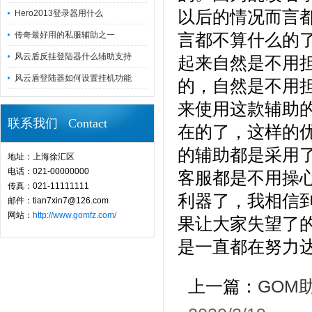
以后的情况而言
Hero2013登录器用什么
传奇最好用的私服辅助之一
言都不算什么的
风云盾反挂登陆器什么辅助支持
起来自然是不用
风云盾登陆器如何设置挂机功能
的，自然是不用
来使用这款辅助
联系我们 Contact
在的了，这样的
的辅助都是采用
地址：上海徐汇区
电话：021-00000000
客服都是不用操
传真：021-11111111
利器了，我相信
邮件：tian7xin7@126.com
网站：
http://www.gomfz.com/
果让大家失望了
是一直都在努力
上一篇：
GOM